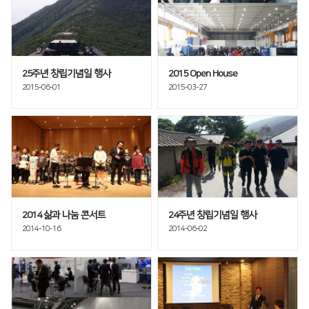
全球网络
折弯机
国内分公司
去毛刺机
海外办事处
特殊用途
∨
25주년 창립기념일 행사
2015 Open House
2015-06-01
2015-03-27
焊接机
混合加工机
自动化
2014 삶과 나눔 콘서트
24주년 창립기념일 행사
2014-10-16
2014-06-02