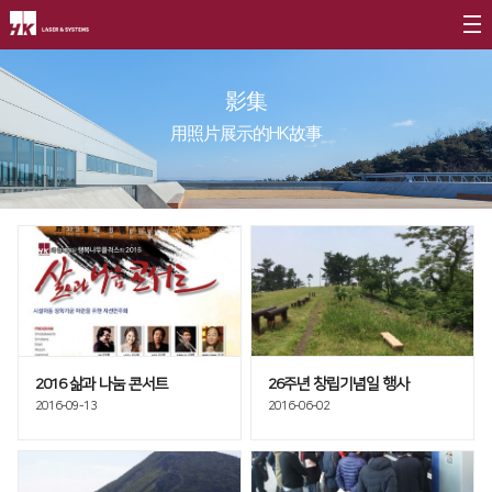
公司介绍
影集
CEO
产品介绍
用照片展示的HK故事
公司简介
光纤
∨
客户支援
公司沿革
FL3015 Fiber
服务
社会贡献
CI介绍
PS Series Fiber
资源
社会贡献简介
价值经营
∨
二氧化碳
∨
社会贡献活动
企业精神
FL3015 二氧化碳
活动评论
2016 삶과 나눔 콘서트
26주년 창립기념일 행사
核心价值
PS series 二氧化碳
2016-09-13
2016-06-02
长远规划
PL3015 二氧化碳
分公司介绍
∨
割管专用机