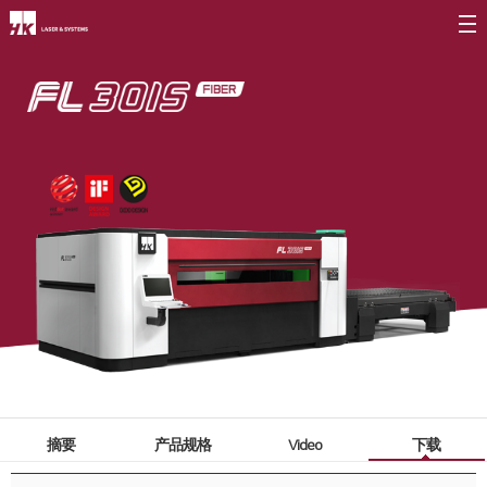
公司介绍
CEO
产品介绍
公司简介
光纤
∨
公司沿革
FL3015 Fiber
CI介绍
PS Series Fiber
价值经营
∨
二氧化碳
∨
企业精神
FL3015 二氧化碳
核心价值
PS series 二氧化碳
长远规划
PL3015 二氧化碳
摘要
产品规格
Video
下载
分公司介绍
∨
割管专用机