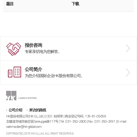
题目
下载
全球网络
折弯机
国内分公司
去毛刺机
海外办事处
特殊用途
∨
焊接机
报价咨询
专家亲切地为您解答。
混合加工机
自动化
公司简介
为您介绍国际企业HK股份有限公司。
客户支援
服务
社会贡献
资源
社会贡献简介
公司介绍
来访的路线
HK股份有限公司(HK Co., Ltd.) | CEO : 桂明宰 | 商业登记号码 : 139-81-05656
社会贡献活动
京畿道华城市杨甘面Sareupjae路117号 | Tel : 031-350-2800 | Fax : 031-350-2991 | E-mail :
webmaster@hk-global.com
活动评论
COPYRIGHT(C) 2015 HK Co.,Ltd. ALL RIGHT RESERVED.