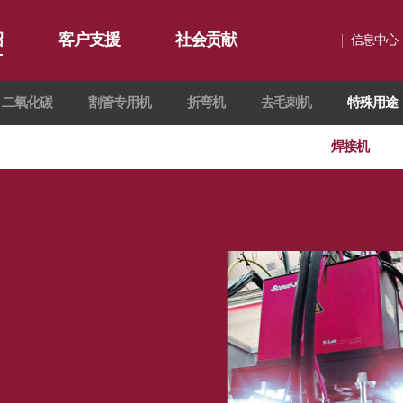
绍
客户支援
社会贡献
信息中心
二氧化碳
割管专用机
折弯机
去毛刺机
特殊用途
通知
∨
服务
社会贡献简介
影集
∨
资源
社会贡献活动
焊接机
联系我们
活动评论
化碳
氧化碳
化碳
∨