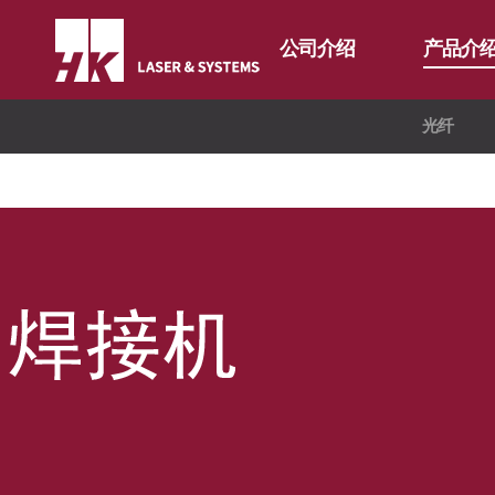
公司介绍
产品介
光纤
CEO
光纤
公司简介
二氧化碳
FL3015 Fiber
公司沿革
割管专用机
PS Series Fiber
FL3015 二氧
CI介绍
折弯机
PS series 二
价值经营
∨
去毛刺机
PL3015 二氧
分公司介绍
∨
特殊用途
企业精神
自动化
核心价值
全球网络
焊接机
长远规划
国内分公司
混合加工机
海外办事处