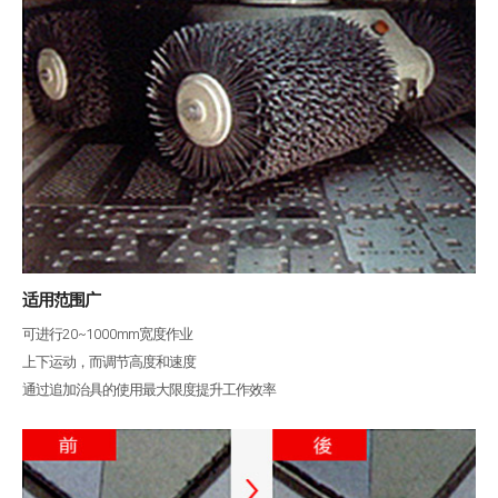
割管专用机
折弯机
去毛刺机
特殊用途
∨
焊接机
混合加工机
自动化
适用范围广
可进行20~1000mm宽度作业
客户支援
上下运动，而调节高度和速度
服务
社会贡献
通过追加治具的使用最大限度提升工作效率
资源
社会贡献简介
社会贡献活动