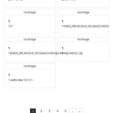
no image
no image
1
1
131'
1*DBMS_PIPE.RECEIVE_MESSAGE(CHR(99)||CHR
no image
no image
1
1
1'||DBMS_PIPE.RECEIVE_MESSAGE(CHR(98)||CHR(98)||CHR(98),12)||'
1'"
no image
1
1 waitfor delay '0:0:12' --
2
3
4
5
1