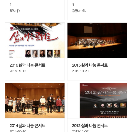
1
1
全球网络
折弯机
BIPUnIjY
@@IqmGL
国内分公司
去毛刺机
海外办事处
特殊用途
∨
焊接机
混合加工机
2016 삶과 나눔 콘서트
2015 삶과 나눔 콘서트
自动化
2016-09-13
2015-10-20
2014 삶과 나눔 콘서트
2012 삶과 나눔 콘서트
2014-10-16
2012-11-07