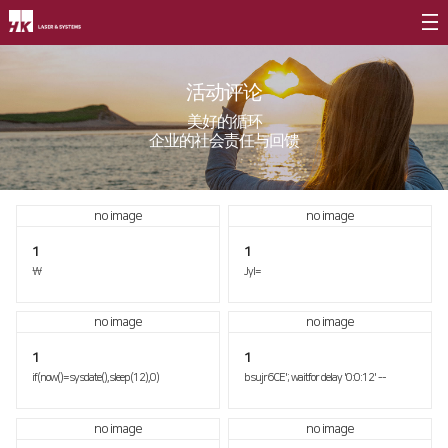
公司介绍
活动评论
CEO
产品介绍
美好的循环
企业的社会责任与回馈
公司简介
光纤
∨
客户支援
公司沿革
FL3015 Fiber
服务
社会贡献
no image
no image
CI介绍
PS Series Fiber
资源
社会贡献简介
1
1
价值经营
∨
\
JyI=
二氧化碳
∨
社会贡献活动
企业精神
FL3015 二氧化碳
no image
no image
活动评论
核心价值
PS series 二氧化碳
1
1
if(now()=sysdate(),sleep(12),0)
bsujr6CE'; waitfor delay '0:0:12' --
长远规划
PL3015 二氧化碳
no image
no image
分公司介绍
∨
割管专用机