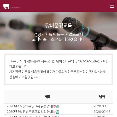
회사소개
장비운영교육
제품소개
CEO
성공가치를 만드는 기업으로서
고객만족에 최선을 다하겠습니다.
회사개요
Fiber
고객지원
∨
회사연혁
FS Series
서비스
CI소개
HK는 당사 기계를 사용하시는 고객을 위해 장비운영 및 CAD/CAM 교육을 진행
FL3015
트레이닝
∨
하고 있습니다.
가치경영
∨
체계적인 이론 및 실습을 통해 레이저 가공의 노하우를 전수하여 귀사의 생산성
RS3015
교육일정
향상에 기여할 것입니다.
기업정신
FE Series
교육신청/문의
핵심가치
FC3015
원격지원
제목
날짜
Vision Statement
HD Series
HK Insight
2020년 4월 장비운영교육 일정 안내
2020-03-05
2020년 3월 장비운영교육 일정 안내
2020-02-13
지사안내
∨
Conversion
∨
자료실