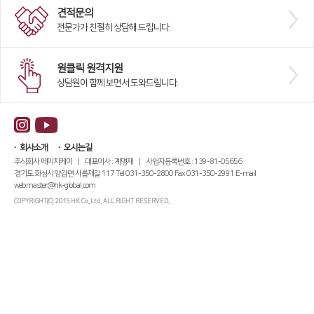
견적문의
Global Networks
FL3015 Conversion
전문가가 친절히 상담해 드립니다.
국내지사
PS Conversion
원클릭 원격지원
해외지사
Gantry
∨
상담원이 함께 보면서 도와드립니다.
FO Series
HD Gantry Series
회사소개
오시는길
Tube
∨
주식회사 에이치케이 | 대표이사 : 계명재 | 사업자등록번호 : 139-81-05656
경기도 화성시 양감면 사릅재길 117 Tel 031-350-2800 Fax 031-350-2991 E-mail
webmaster@hk-global.com
TL6527-S
COPYRIGHT(C) 2015 HK Co.,Ltd. ALL RIGHT RESERVED.
TL9036-X
절곡기
∨
유압 절곡기
전기 절곡기