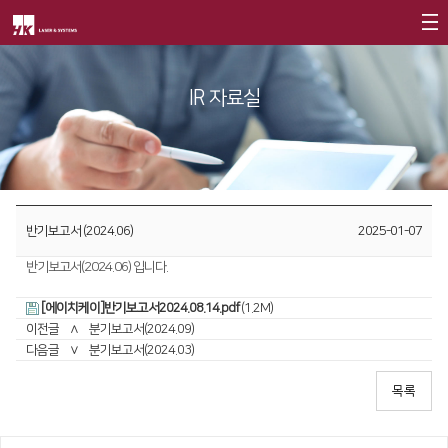
회사소개
IR 자료실
제품소개
CEO
회사개요
Fiber
고객지원
∨
회사연혁
FS Series
서비스
투자정보
반기보고서 (2024.06)
2025-01-07
CI소개
FL3015
트레이닝
∨
재무정보
반기보고서(2024.06) 입니다.
가치경영
∨
RS3015
교육일정
IR 자료실
[에이치케이]반기보고서2024.08.14.pdf
(1.2M)
기업정신
FE Series
교육신청/문의
사회공헌
이전글
∧
분기보고서(2024.09)
다음글
∨
분기보고서(2024.03)
핵심가치
FC3015
원격지원
사회공헌개요
Vision Statement
HD Series
HK Insight
사회공헌활동
지사안내
∨
Conversion
∨
자료실