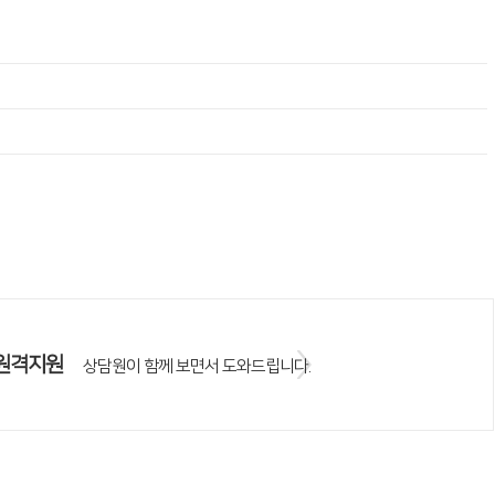
원격지원
상담원이 함께 보면서 도와드립니다.