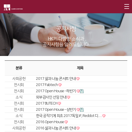
회사소개
공지사항
제품소개
CEO
HK의 다양한 소식과
공지사항을 알려드립니다.
회사개요
Fiber
고객지원
∨
회사연혁
FS Series
서비스
투자정보
분류
제목
CI소개
FL3015
트레이닝
∨
재무정보
사회공헌
사회공헌
2017 삶과 나눔 콘서트 안내
가치경영
∨
RS3015
교육일정
IR 자료실
전시회
2017 Fabtech
사회공헌개요
전시회
2017 Open House - 하반기
기업정신
FE Series
교육신청/문의
소식
외부감사인 선임 안내
사회공헌활동
전시회
2017 BUTECH
핵심가치
FC3015
원격지원
전시회
2017 Open House - 상반기
Vision Statement
소식
한국 공작기계 최초 2017독일 iF, Reddot 디…
HD Series
HK Insight
전시회
2016 Open House
지사안내
∨
사회공헌
2016 삶과 나눔 콘서트 안내
Conversion
∨
자료실