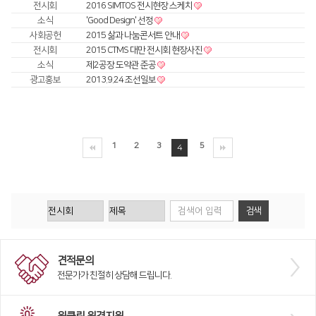
전시회
2016 SIMTOS 전시현장 스케치
Global Networks
FL3015 Conversion
소식
'Good Design' 선정
사회공헌
2015 삶과 나눔콘서트 안내
국내지사
PS Conversion
전시회
2015 CTMS 대만 전시회 현장사진
소식
제2공장 도약관 준공
해외지사
Gantry
∨
광고홍보
2013.9.24 조선일보
FO Series
HD Gantry Series
1
2
3
5
4
Tube
∨
TL6527-S
TL9036-X
절곡기
∨
견적문의
유압 절곡기
전문가가 친절히 상담해 드립니다.
전기 절곡기