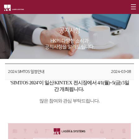
회사소개
공지사항
제품소개
CEO
HK의 다양한 소식과
공지사항을 알려드립니다.
회사개요
Fiber
고객지원
∨
회사연혁
FS Series
서비스
투자정보
2024 SIMTOS 일정안내
2024-03-08
CI소개
FL3015
트레이닝
∨
재무정보
사회공헌
'SIMTOS 2024'이 일산 KINTEX 전시장에서 4/1(월)~5(금) 5일
가치경영
∨
RS3015
교육일정
IR 자료실
간 개최됩니다.
사회공헌개요
기업정신
FE Series
교육신청/문의
많은 참여와 관심 부탁드립니다.
사회공헌활동
핵심가치
FC3015
원격지원
Vision Statement
HD Series
HK Insight
지사안내
∨
Conversion
∨
자료실