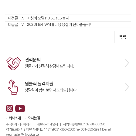
이전글
∧
가성비 모델 HD SERIES 출시
다음글
∨
2023 HS-HWM 휴대용 용접기 신제품 출시!
견적문의
전문가가 친절히 상담해 드립니다.
원클릭 원격지원
상담원이 함께 보면서 도와드립니다.
회사소개
오시는길
주식회사 에이치케이 | 대표이사 : 계명재 | 사업자등록번호 : 139-81-05656
경기도 화성시 양감면 사릅재길 117 Tel 031-350-2800 Fax 031-350-2991 E-mail
webmaster@hk-global.com