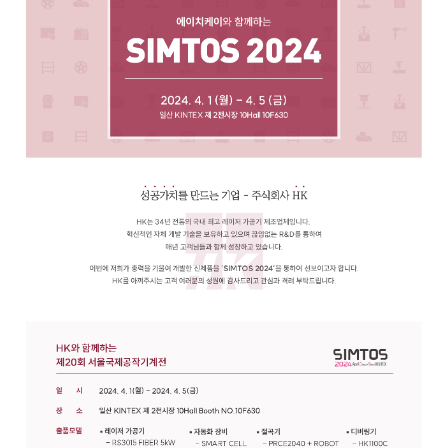
Global Networks
FL3015 Conversion
국내지사
PS Conversion
해외지사
Gantry
∨
FO Series
HD Gantry Series
Tube
∨
TL6527-S
TL9036-X
절곡기
∨
유압 절곡기
전기 절곡기