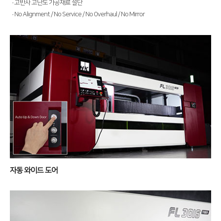
· 고반사 고난도 가공재료 절단
전기 절곡기
· No Alignment / No Service / No Overhaul / No Mirror
디버링기
용접기
고객지원
서비스
투자정보
트레이닝
∨
재무정보
사회공헌
교육일정
IR 자료실
사회공헌개요
교육신청/문의
사회공헌활동
원격지원
자동 와이드 도어
HK Insight
자료실