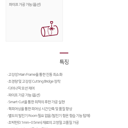
파이프
가공 가능 (옵션)
Conversion
∨
FL3015 Conversion
PS Conversion
Gantry
∨
FO Series
특징
HD Gantry Series
· 고강성 Main Frame을 통한 진동 최소화
Tube
∨
· 초경량 및 고강성 Cutting Bridge 장착
TL6527-S
· 다이나믹 모션 제어
· 파이프 가공 가능 (옵션)
TL9036-X
· Smart-Cut을 통한 최적의 후판 가공 실현
· 퀵피어싱을 통한 피어싱 시간 단축 및 품질 향상
절곡기
∨
· 별도의 발진기 Room 필요 없음 (발진기 항온 항습 기능 탑재)
유압 절곡기
· 초박판(0.1mm~0.5mm) 재료의 고정밀 고품질 가공