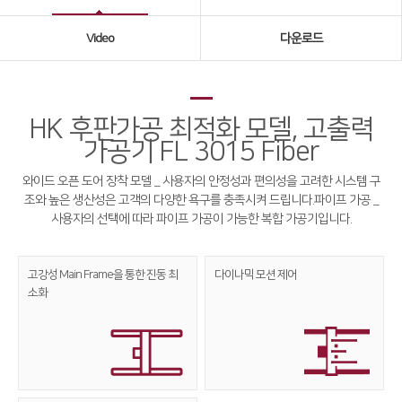
Global Networks
Video
다운로드
국내지사
해외지사
HK 후판가공 최적화 모델, 고출력
제품소개
가공기 FL 3015 Fiber
Fiber
∨
와이드 오픈 도어 장착 모델 _ 사용자의 안정성과 편의성을 고려한 시스템 구
조와 높은 생산성은 고객의 다양한 욕구를 충족시켜 드립니다.
파이프 가공 _
FS Series
사용자의 선택에 따라 파이프 가공이 가능한 복합 가공기입니다.
FL3015
고강성 Main Frame을 통한
진동 최
다이나믹
모션 제어
RS3015
소화
FE Series
FC3015
HD Series