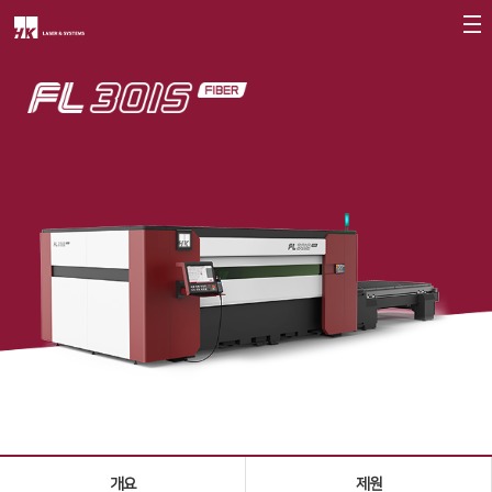
회사소개
CEO
회사개요
회사연혁
CI소개
가치경영
∨
기업정신
핵심가치
Vision Statement
지사안내
∨
개요
제원