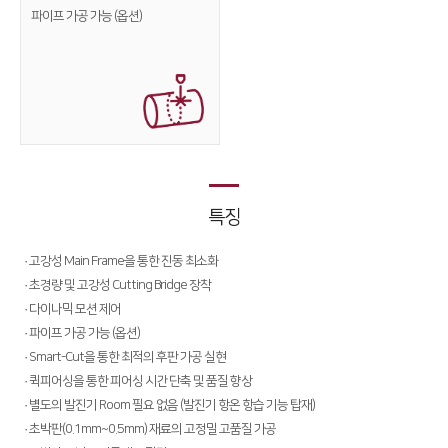
파이프
가공 가능 (옵션)
Conversion
∨
FL3015 Conversion
PS Conversion
Gantry
∨
FO Series
특징
HD Gantry Series
· 고강성 Main Frame을 통한 진동 최소화
Tube
∨
· 초경량 및 고강성 Cutting Bridge 장착
TL6527-S
· 다이나믹 모션 제어
· 파이프 가공 가능 (옵션)
TL9036-X
· Smart-Cut을 통한 최적의 후판 가공 실현
· 퀵피어싱을 통한 피어싱 시간 단축 및 품질 향상
절곡기
∨
· 별도의 발진기 Room 필요 없음 (발진기 항온 항습 기능 탑재)
유압 절곡기
· 초박판(0.1mm~0.5mm) 재료의 고정밀 고품질 가공