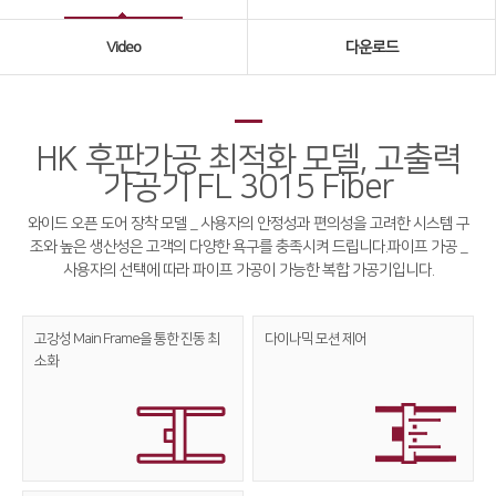
Global Networks
Video
다운로드
국내지사
해외지사
HK 후판가공 최적화 모델, 고출력
제품소개
가공기 FL 3015 Fiber
Fiber
∨
와이드 오픈 도어 장착 모델 _ 사용자의 안정성과 편의성을 고려한 시스템 구
조와 높은 생산성은 고객의 다양한 욕구를 충족시켜 드립니다.
파이프 가공 _
FS Series
사용자의 선택에 따라 파이프 가공이 가능한 복합 가공기입니다.
FL3015
고강성 Main Frame을 통한
진동 최
다이나믹
모션 제어
RS3015
소화
FE Series
FC3015
HD Series