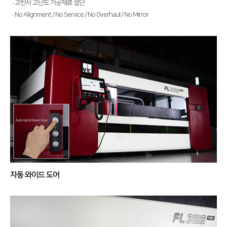
· 고반사 고난도 가공재료 절단
전기 절곡기
· No Alignment / No Service / No Overhaul / No Mirror
디버링기
용접기
고객지원
서비스
투자정보
트레이닝
∨
재무정보
사회공헌
교육일정
IR 자료실
사회공헌개요
교육신청/문의
사회공헌활동
원격지원
자동 와이드 도어
HK Insight
자료실