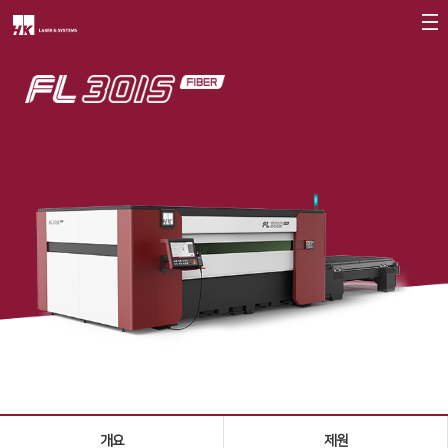
회사소개
CEO
회사개요
회사연혁
CI소개
가치경영
∨
기업정신
핵심가치
Vision Statement
지사안내
∨
개요
제원