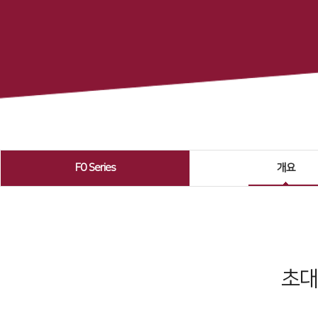
FO Series
개요
초대