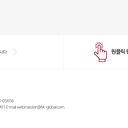
원클릭 
니다.
05656
E-mail webmaster@hk-global.com