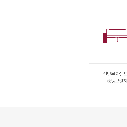
전면부 자동
컷팅브릿지