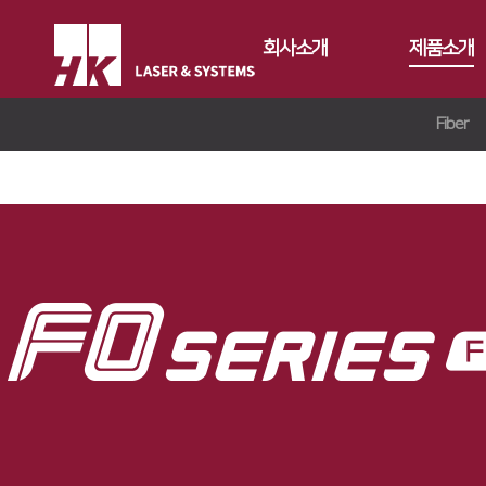
회사소개
제품소개
Fiber
CEO
Fiber
회사개요
Conversion
FS Series
회사연혁
Gantry
FL3015
FL3015 Conv
CI소개
Tube
RS3015
PS Conversio
FO Series
가치경영
∨
절곡기
FE Series
HD Gantry Se
TL6527-S
지사안내
∨
디버링기
기업정신
FC3015
TL9036-X
유압 절곡기
용접기
핵심가치
Global Networks
HD Series
전기 절곡기
Vision Statement
국내지사
해외지사