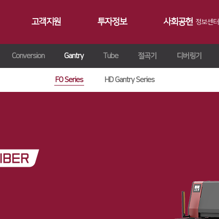
고객지원
투자정보
사회공헌
정보센터
Conversion
Gantry
Tube
절곡기
디버링기
공지사항
∨
서비스
재무정보
사회공헌개요
갤러리
∨
트레이닝
∨
IR 자료실
사회공헌활동
FO Series
HD Gantry Series
Contact 
∨
원격지원
ersion
교육일정
∨
HK Insight
n
교육신청/문의
∨
자료실
ries