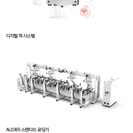
전기 절곡기
디버링기
용접기
디지털 척 시스템
고객지원
서비스
투자정보
트레이닝
∨
재무정보
사회공헌
교육일정
IR 자료실
사회공헌개요
교육신청/문의
사회공헌활동
원격지원
HK Insight
자료실
AL0365 스탠다드 로딩기