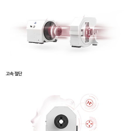
Conversion
∨
FL3015 Conversion
PS Conversion
Gantry
∨
FO Series
HD Gantry Series
고속 절단
Tube
∨
TL6527-S
TL9036-X
절곡기
∨
유압 절곡기