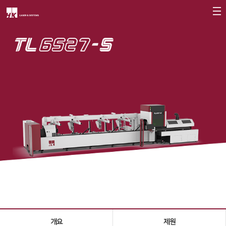
회사소개
CEO
회사개요
회사연혁
CI소개
가치경영
∨
기업정신
핵심가치
Vision Statement
지사안내
∨
개요
제원