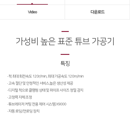
Global Networks
Video
다운로드
국내지사
해외지사
가성비 높은 표준 튜브 가공기
제품소개
Fiber
∨
특징
FS Series
· 척 최대 회전속도 120r/min, 최대 가공속도 120m/min
FL3015
· 고속 절단 및 안정적인 서비스,높은 생산성 제공
RS3015
· 디지털 척으로 클램핑 상태 및 파이프 사이즈 정밀 감지
· 고정력 자체 조정
FE Series
· 튜브레이저 커팅 전용 제어 시스템 X9000
· 자동 로딩/언로딩 장치
FC3015
HD Series