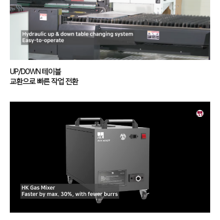
전기 절곡기
디버링기
용접기
고객지원
UP/DOWN 테이블
교환으로 빠른 작업 전환
서비스
투자정보
트레이닝
∨
재무정보
사회공헌
교육일정
IR 자료실
사회공헌개요
교육신청/문의
사회공헌활동
원격지원
HK Insight
자료실