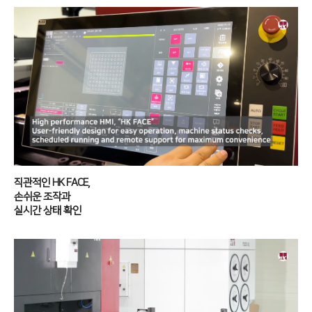
Conversion
∨
FL3015 Conversion
PS Conversion
Gantry
∨
FO Series
HD Gantry Series
직관적인 HK FACE,
Tube
∨
손쉬운 조작과
실시간 상태 확인
TL6527-S
TL9036-X
절곡기
∨
유압 절곡기