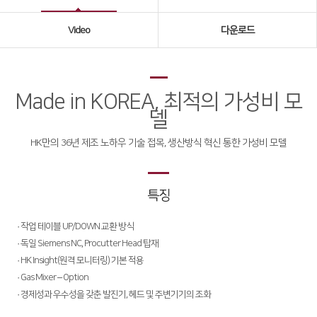
Global Networks
Video
다운로드
국내지사
해외지사
Made in KOREA, 최적의 가성비 모
제품소개
델
Fiber
∨
HK만의 36년 제조 노하우 기술 접목,
생산방식 혁신 통한 가성비 모델
FS Series
FL3015
특징
RS3015
· 작업 테이블 UP/DOWN 교환 방식
· 독일 Siemens NC, Procutter Head 탑재
FE Series
· HK Insight(원격 모니터링) 기본 적용
FC3015
· Gas Mixer – Option
· 경제성과 우수성을 갖춘 발진기, 헤드 및 주변기기의 조화
HD Series