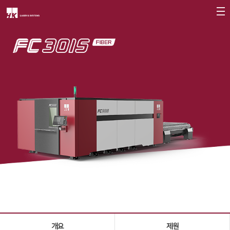
회사소개
CEO
회사개요
회사연혁
CI소개
가치경영
∨
기업정신
핵심가치
Vision Statement
지사안내
∨
개요
제원