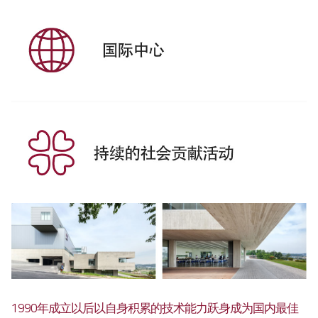
全球网络
国内分公司
海外办事处
产品介绍
光纤
∨
客户支援
FL3015 Fiber
服务
社会贡献
PS Series Fiber
资源
社会贡献简介
二氧化碳
∨
社会贡献活动
FL3015 二氧化碳
活动评论
PS series 二氧化碳
PL3015 二氧化碳
1990年成立以后以自身积累的技术能力跃身成为国内最佳