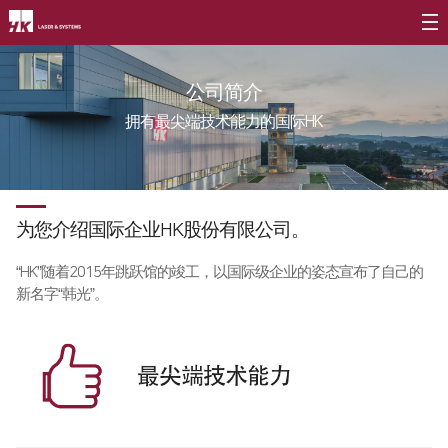
公司介绍
公司简介
CEO
拥有最尖端技术能力的国际HK
公司简介
公司沿革
为您介绍国际企业HK股份有限公司。
CI介绍
价值经营
∨
“HK”随着2015年跳跃馆的竣工，以国际级企业的姿态宣布了自己的
新名字“韩光”。
企业精神
核心价值
长远规划
分公司介绍
∨