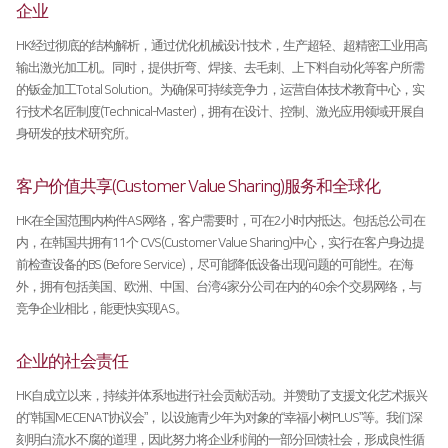
企业
割管专用机
HK经过彻底的结构解析，通过优化机械设计技术，生产超轻、超精密工业用高
折弯机
输出激光加工机。同时，提供折弯、焊接、去毛刺、上下料自动化等客户所需
的钣金加工Total Solution。为确保可持续竞争力，运营自体技术教育中心，实
去毛刺机
行技术名匠制度(Technical-Master)，拥有在设计、控制、激光应用领域开展自
身研发的技术研究所。
特殊用途
∨
焊接机
客户价值共享(Customer Value Sharing)服务和全球化
HK在全国范围内构件AS网络，客户需要时，可在2小时内抵达。包括总公司在
混合加工机
内，在韩国共拥有11个 CVS(Customer Value Sharing)中心，实行在客户身边提
自动化
前检查设备的BS (Before Service)，尽可能降低设备出现问题的可能性。在海
外，拥有包括美国、欧洲、中国、台湾4家分公司在内的40余个交易网络，与
竞争企业相比，能更快实现AS。
企业的社会责任
HK自成立以来，持续并体系地进行社会贡献活动。并赞助了支援文化艺术振兴
的“韩国MECENAT协议会”， 以设施青少年为对象的“幸福小树PLUS”等。我们深
刻明白流水不腐的道理，因此努力将企业利润的一部分回馈社会，形成良性循