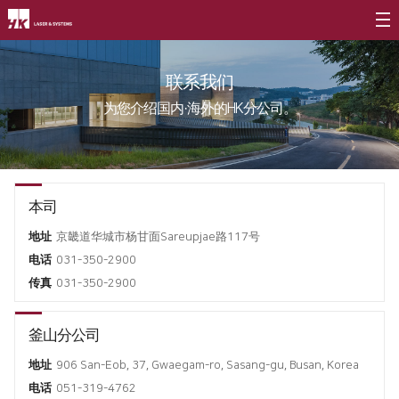
公司介绍
联系我们
CEO
产品介绍
为您介绍国内·海外的HK分公司。
公司简介
光纤
∨
客户支援
公司沿革
FL3015 Fiber
服务
社会贡献
CI介绍
本司
PS Series Fiber
资源
社会贡献简介
地址
京畿道华城市杨甘面Sareupjae路117号
价值经营
∨
二氧化碳
∨
社会贡献活动
电话
031-350-2900
企业精神
FL3015 二氧化碳
传真
031-350-2900
活动评论
核心价值
PS series 二氧化碳
釜山分公司
长远规划
PL3015 二氧化碳
地址
906 San-Eob, 37, Gwaegam-ro, Sasang-gu, Busan, Korea
分公司介绍
∨
割管专用机
电话
051-319-4762