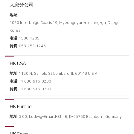
大邱分公司
地址
1020 Interbulgo Coasis,19, Myeongnyun-ro, Jung-gu, Daegu,
Korea
电话
1588-1285
传真
053-252-1246
HK USA
地址
1120 N, Garfeld St Lombard, IL 60148 U.S.A
电话
+1 630-916-0200
传真
+1 630-916-0300
HK Europe
地址
3.0G, Ludwig-Erhard-Str. 6, D-65760 Eschborn, Germany