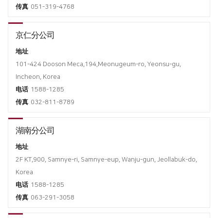
传真
051-319-4768
全球网络
折弯机
国内分公司
去毛刺机
京仁分公司
海外办事处
特殊用途
地址
∨
101-424 Dooson Meca,194,Meonugeum-ro, Yeonsu-gu,
焊接机
Incheon, Korea
电话
1588-1285
混合加工机
传真
032-811-8789
自动化
湖南分公司
地址
2F KT,900, Samnye-ri, Samnye-eup, Wanju-gun, Jeollabuk-do,
Korea
电话
1588-1285​
传真
063-291-3058