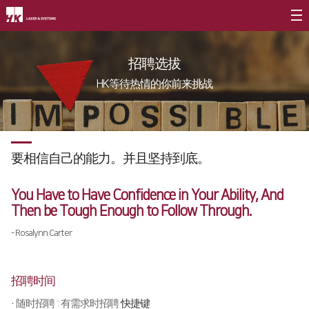
公司介绍
招聘选拔
CEO
产品介绍
HK等待热情的你前来挑战
公司简介
光纤
∨
客户支援
公司沿革
FL3015 Fiber
服务
社会贡献
要相信自己的能力。
并且坚持到底。
CI介绍
PS Series Fiber
资源
社会贡献简介
价值经营
∨
二氧化碳
∨
You Have to Have
Confidence in Your Ability,
And
社会贡献活动
Then be Tough Enough
to Follow Through.
企业精神
FL3015 二氧化碳
活动评论
- Rosalynn Carter
核心价值
PS series 二氧化碳
长远规划
PL3015 二氧化碳
招聘时间
分公司介绍
∨
割管专用机
· 随时招聘 : 有需求时招聘
快捷键