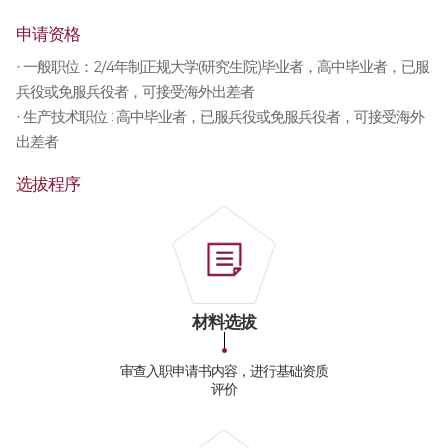
全球网络
折弯机
申请资格
国内分公司
· 一般职位：2/4年制正规大学(研究生院)毕业者，高中毕业者，已服
去毛刺机
兵役或免服兵役者，可接受海外出差者
海外办事处
特殊用途
∨
· 生产技术职位 : 高中毕业者，已服兵役或免服兵役者，可接受海外
出差者
焊接机
选拔程序
混合加工机
自动化
材料选拔
审查入职申请书内容，进行基础资质
评价