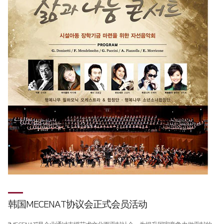
全球网络
折弯机
国内分公司
去毛刺机
海外办事处
特殊用途
∨
焊接机
混合加工机
自动化
韩国MECENAT协议会正式会员活动