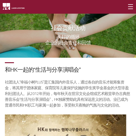
公司介绍
社会贡献活动
CEO
产品介绍
美好的循环
企业的社会责任和回馈
公司简介
光纤
∨
客户支援
公司沿革
FL3015 Fiber
服务
社会贡献
和HK一起的“生活与分享演唱会”
CI介绍
PS Series Fiber
资源
社会贡献简介
价值经营
∨
社团法人“幸福小树PLUS”是汇集国内外音乐人，通过各自的音乐才能筹集资
二氧化碳
∨
社会贡献活动
金，将其用于团体家庭、保育院等儿童保护设施的学生奖学金基金的大型非盈
利社团法人。从2012年开始，每年秋天在世宗文化会馆或艺术殿堂举办古典慈
企业精神
FL3015 二氧化碳
活动评论
善音乐会“生活与分享演唱会”，HK独家赞助此具有深远意义的活动。业已成为
普通市民和HK职工与家属一起参加，享受秋天夜晚的气氛与文化的活动。
核心价值
PS series 二氧化碳
长远规划
PL3015 二氧化碳
分公司介绍
∨
割管专用机