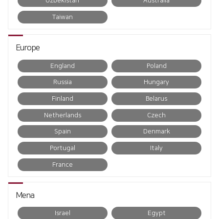
Uzbekistan
Australia
전기 절곡기
Taiwan
디버링기
용접기
Europe
England
Poland
Russia
Hungary
Finland
Belarus
Netherlands
Czech
Spain
Denmark
Portugal
Italy
France
Mena
Israel
Egypt