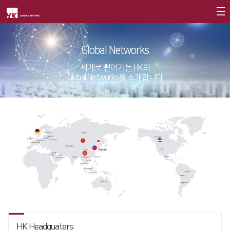
회사소개
Global Networks
CEO
세계로 뻗어가는 HK의
Global Networks를 소개합니다
회사개요
회사연혁
CI소개
가치경영
∨
기업정신
핵심가치
Vision Statement
지사안내
∨
HK Headquaters