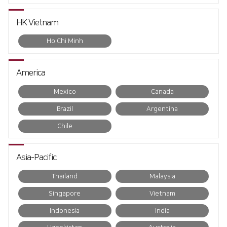
Conversion
∨
자료실
HK Vietnam
FL3015 Conversion
Ho Chi Minh
PS Conversion
America
Gantry
∨
Mexico
Canada
FO Series
Brazil
Argentina
HD Gantry Series
Chile
Tube
∨
TL6527-S
Asia-Pacific
TL9036-X
Thailand
Malaysia
Singapore
Vietnam
절곡기
∨
Indonesia
India
유압 절곡기