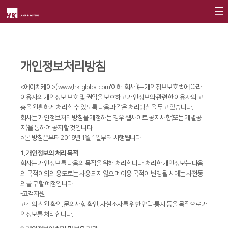
회사소개
제품소개
CEO
개인정보처리방침
회사개요
Fiber
고객지원
∨
<에이치케이>('www.hk-global.com'이하 '회사')는 개인정보보호법에 따라
이용자의 개인정보 보호 및 권익을 보호하고 개인정보와 관련한 이용자의 고
회사연혁
FS Series
서비스
투자정보
충을 원활하게 처리할 수 있도록 다음과 같은 처리방침을 두고 있습니다.
회사는 개인정보처리방침을 개정하는 경우 웹사이트 공지사항(또는 개별공
CI소개
FL3015
트레이닝
∨
재무정보
사회공헌
지)을 통하여 공지할 것입니다.
○ 본 방침은부터 2018년 1월 1일부터 시행됩니다.
가치경영
∨
RS3015
교육일정
IR 자료실
사회공헌개요
1. 개인정보의 처리 목적
기업정신
FE Series
교육신청/문의
회사는 개인정보를 다음의 목적을 위해 처리합니다. 처리한 개인정보는 다음
사회공헌활동
의 목적이외의 용도로는 사용되지 않으며 이용 목적이 변경될 시에는 사전동
핵심가치
FC3015
원격지원
의를 구할 예정입니다.
-고객지원
Vision Statement
HD Series
HK Insight
고객의 신원 확인, 문의사항 확인, 사실조사를 위한 연락·통지 등을 목적으로 개
인정보를 처리합니다.
지사안내
∨
Conversion
∨
자료실