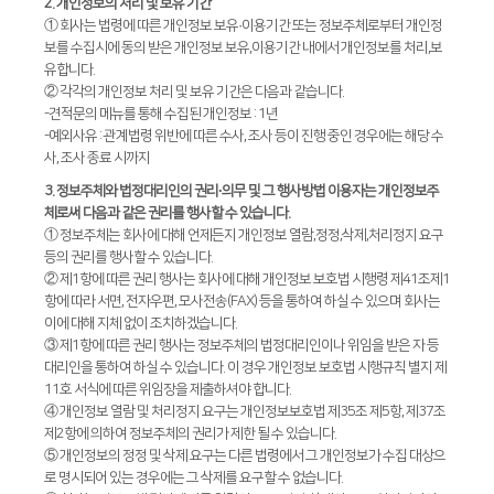
2. 개인정보의 처리 및 보유 기간
① 회사는 법령에 따른 개인정보 보유·이용기간 또는 정보주체로부터 개인정
Global Networks
FL3015 Conversion
보를 수집시에 동의 받은 개인정보 보유,이용기간 내에서 개인정보를 처리,보
유합니다.
국내지사
PS Conversion
② 각각의 개인정보 처리 및 보유 기간은 다음과 같습니다.
-견적문의 메뉴를 통해 수집된 개인정보 : 1년
해외지사
Gantry
∨
-예외사유 : 관계법령 위반에 따른 수사, 조사 등이 진행 중인 경우에는 해당 수
사, 조사 종료 시까지
FO Series
3. 정보주체와 법정대리인의 권리·의무 및 그 행사방법 이용자는 개인정보주
HD Gantry Series
체로써 다음과 같은 권리를 행사할 수 있습니다.
① 정보주체는 회사에 대해 언제든지 개인정보 열람,정정,삭제,처리정지 요구
Tube
∨
등의 권리를 행사할 수 있습니다.
② 제1항에 따른 권리 행사는 회사에 대해 개인정보 보호법 시행령 제41조제1
TL6527-S
항에 따라 서면, 전자우편, 모사전송(FAX) 등을 통하여 하실 수 있으며 회사는
이에 대해 지체 없이 조치하겠습니다.
TL9036-X
③ 제1항에 따른 권리 행사는 정보주체의 법정대리인이나 위임을 받은 자 등
대리인을 통하여 하실 수 있습니다. 이 경우 개인정보 보호법 시행규칙 별지 제
절곡기
∨
11호 서식에 따른 위임장을 제출하셔야 합니다.
④ 개인정보 열람 및 처리정지 요구는 개인정보보호법 제35조 제5항, 제37조
유압 절곡기
제2항에 의하여 정보주체의 권리가 제한 될 수 있습니다.
⑤ 개인정보의 정정 및 삭제 요구는 다른 법령에서 그 개인정보가 수집 대상으
전기 절곡기
로 명시되어 있는 경우에는 그 삭제를 요구할 수 없습니다.